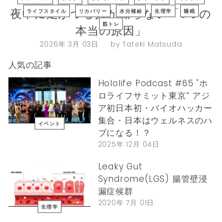
J
夜中に足がつる人が知らない「5つの
a
ライフスタイル
リカバリー
水分補給
生理学
睡眠
p
筋トレ
本当の原因」
a
2026年 3月 03日
by Tateki Matsuda
n
人気の記事
Hololife Podcast #65 "ホ
ロライフサミット東京” アジ
ア初日本初・バイオハッカー
集合・日本はウェルネスのハ
イベント
ブになる！？
2025年 12月 04日
Leaky Gut
Syndrome(LGS) 腸管壁浸
漏症候群
2020年 7月 01日
生理学