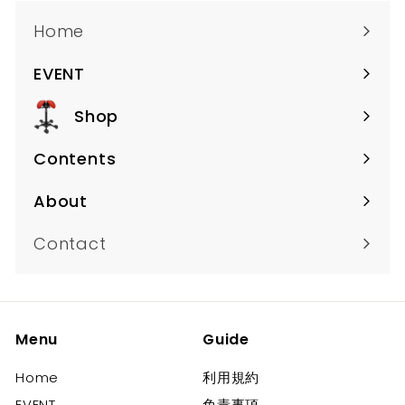
Home
EVENT
サ
ブ
Shop
サ
メ
ブ
ニ
Contents
サ
メ
ュ
ブ
ニ
About
ー
サ
メ
ュ
の
ブ
ニ
Contact
ー
展
メ
ュ
の
開
ニ
ー
展
ュ
の
開
ー
Menu
Guide
展
の
開
Home
利用規約
展
EVENT
免責事項