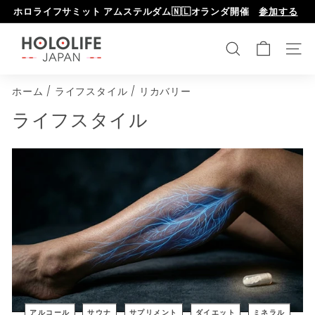
次
ホロライフサミット アムステルダム🇳🇱オランダ開催
参加する
へ
ス
H
ラ
o
検索
メニ
イ
l
ド
ホーム
/
ライフスタイル
/
リカバリー
o
シ
l
ョ
ライフスタイル
ー
i
を
f
一
e
時
C
停
e
止
n
し
ま
t
す
e
r
アルコール
サウナ
サプリメント
ダイエット
ミネラル