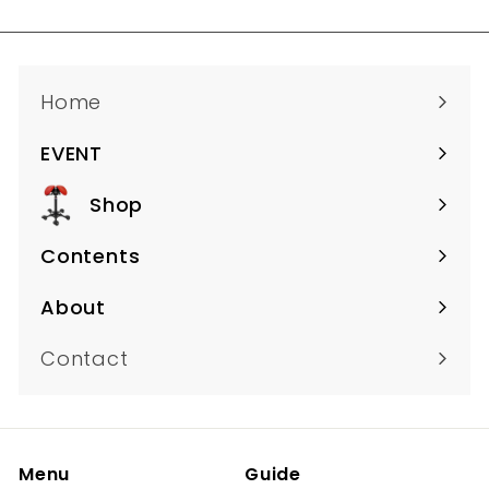
Home
EVENT
サ
ブ
Shop
サ
メ
ブ
ニ
Contents
サ
メ
ュ
ブ
ニ
About
ー
サ
メ
ュ
の
ブ
ニ
Contact
ー
展
メ
ュ
の
開
ニ
ー
展
ュ
の
開
ー
Menu
Guide
展