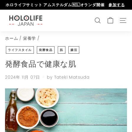
次
ホロライフサミット アムステルダム🇳🇱オランダ開催
参加する
へ
ス
H
ラ
o
検索
メニ
イ
l
ド
ホーム
/
栄養学
/
o
シ
l
ョ
ライフスタイル
発酵食品
肌
腸活
ー
i
発酵食品で健康な肌
を
f
一
e
時
2024年 11月 07日
by Tateki Matsuda
C
停
e
止
n
し
ま
t
す
e
r