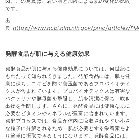
図。この写真は、若い肌と加齢による肌の変化の比較
です。
出
典:
https://www.ncbi.nlm.nih.gov/pmc/articles/P
発酵食品が肌に与える健康効果
発酵食品が肌に与える健康効果については、何世紀に
もわたって知られてきました。発酵食品には、肌を健
康に保ち、ニキビを防ぐ善玉菌であるプロバイオティ
クスが含まれています。プロバイオティクスは有害な
バクテリアや酵母菌を撃退し、肌を清潔に保ち、吹き
出物を予防します。さらに、発酵食品には健康な肌に
必要なビタミンやミネラルが豊富に含まれています。
発酵プロセスでは、食品が体内に吸収されやすい小さ
な粒子に分解されるため、肌が必要とする栄養素をよ
り簡単に摂取できるようになります。発酵食品には、