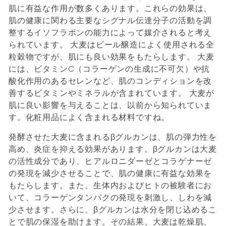
肌に有益な作用が数多くあります。これらの効果は、
肌の健康に関わる主要なシグナル伝達分子の活動を調
整するイソフラボンの能力によって媒介されると考え
られています。 大麦はビール醸造によく使用される全
粒穀物ですが、肌にも良い効果をもたらします。 大麦
には、ビタミンC（コラーゲンの生成に不可欠）や抗
酸化作用のあるセレンなど、肌のコンディションを改
善するビタミンやミネラルが含まれています。 大麦が
肌に良い影響を与えることは、以前から知られていま
す。化粧用品によく含まれる材料ですね。
発酵させた大麦に含まれるβグルカンは、肌の弾力性を
高め、炎症を抑える効果があります。βグルカンは大麦
の活性成分であり、ヒアルロニダーゼとコラゲナーゼ
の発現を減少させることで、肌の健康に有益な効果を
もたらします。また、生体内およびヒトの被験者にお
いて、コラーゲンタンパクの発現を刺激し、しわを減
少させます。さらに、βグルカンは水分を閉じ込めるこ
とで肌の保湿を助けます。その結果、大麦は乾燥肌、