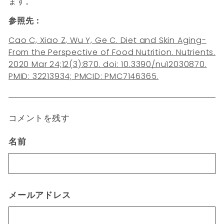
ます。
参照先：
Cao C, Xiao Z, Wu Y, Ge C. Diet and Skin Aging-
From the Perspective of Food Nutrition. Nutrients.
2020 Mar 24;12(3):870. doi: 10.3390/nu12030870.
PMID: 32213934; PMCID: PMC7146365.
コメントを残す
名前
メールアドレス