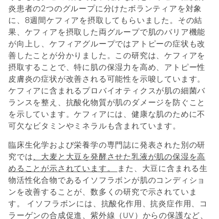
炎患者の2つのグループに分けたボランティアを対象
に、8週間ケフィアを摂取してもらいました。その結
果、ケフィアを摂取した両グループで肌のバリア機能
が向上し、ケフィアグループではアトピーの症状も改
善したことが分かりました。この研究は、ケフィアを
摂取することで、特に肌の保湿力を高め、アトピー性
皮膚炎の症状が改善される可能性を示唆しています。
ケフィアに含まれるプロバイオティクスが肌の細菌バ
ランスを整え、抗酸化物質が肌のダメージを防ぐこと
を示しています。ケフィアには、健康な肌のために不
可欠なビタミンやミネラルも含まれています。
臨床生化学および栄養学の専門誌に発表された別の研
究では
、大麦と大豆を発酵させた乳液が肌の保湿を高
めることが示されています。
また、大豆に含まれる生
物活性化合物であるイソフラボンが肌のコンディショ
ンを改善することが、数多くの研究で示されていま
す。 イソフラボンには、抗酸化作用、抗炎症作用、コ
ラーゲンの合成促進、紫外線（UV）からの保護など、