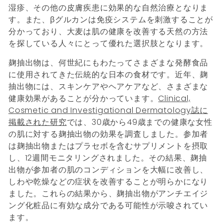
湿疹、その他の皮膚疾患に効果的な自然治療となりま
す。また、βグルカンは免疫システムを刺激することが
分かっており、大麦は肌の健康を改善する天然の方法
を探している人々にとって優れた選択肢となります。
麹抽出物は、何世紀にもわたってさまざまな発酵食品
に使用されてきた伝統的な日本の食材です。近年、麹
抽出物には、スキンケアやヘアケアなど、さまざまな
健康効果があることが分かっています。
Clinical,
Cosmetic and Investigational Dermatology誌に
掲載された研究
では、30歳から49歳までの健康な女性
の肌に対する麹抽出物の効果を調査しました。参加者
は麹抽出物またはプラセボを含むサプリメントを摂取
し、12週間モニタリングされました。その結果、麹抽
出物が参加者の肌のコンディションを大幅に改善し、
しわや乾燥などの症状を改善することが明らかになり
ました。これらの結果から、麹抽出物がアンチエイジ
ング化粧品に有効な成分である可能性が示唆されてい
ます。