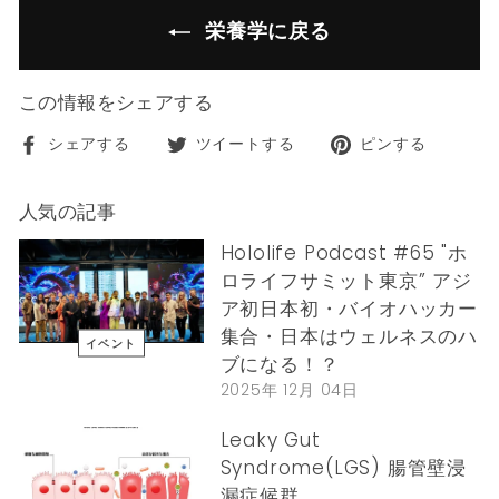
栄養学に戻る
この情報をシェアする
Facebook
Twitter
Pinte
シェアする
ツイートする
ピンする
で
で
で
シ
ツ
ピ
人気の記事
ェ
イ
ン
ア
ー
す
Hololife Podcast #65 "ホ
す
ト
る
ロライフサミット東京” アジ
る
す
ア初日本初・バイオハッカー
る
集合・日本はウェルネスのハ
イベント
ブになる！？
2025年 12月 04日
Leaky Gut
Syndrome(LGS) 腸管壁浸
漏症候群